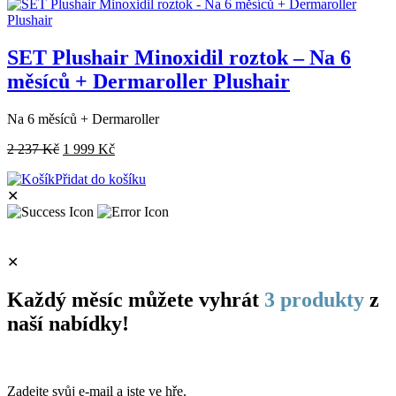
SET Plushair Minoxidil roztok – Na 6
měsíců + Dermaroller Plushair
Na 6 měsíců + Dermaroller
2 237
Kč
1 999
Kč
Přidat do košíku
✕
✕
Každý měsíc můžete vyhrát
3 produkty
z
naší nabídky!
Zadejte svůj e-mail a jste ve hře.