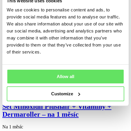
3 299
Kč
2 999
Kč
This website uses cookies
We use cookies to personalise content and ads, to
Přidat do košíku
provide social media features and to analyse our traffic.
Bestseller
We also share information about your use of our site with
-14%
our social media, advertising and analytics partners who
may combine it with other information that you’ve
Set Minoxidil + Vitamíny + Dermaroller
provided to them or that they’ve collected from your use
– na 6 měsíců
of their services.
Na 6 měsíců
5 339
Kč
4 599
Kč
Allow all
Přidat do košíku
-9%
Customize
Set Minoxidil Plushair + Vitamíny +
Dermaroller – na 1 měsíc
Na 1 měsíc