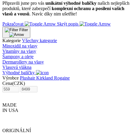
Připravili jsme pro vás
unikátní výhodné balíčky
našich nejlepších
produktů, které zabezpečí
komplexní ochranu a posílení vašich
vlasů a vousů
. Navíc díky nim ušetříte!
Pokračovat
Skrýt popis
Filter
Kategorie
Všechny kategorie
Minoxidil na vlasy
Vitamíny na vlasy
Šampony a oleje
Dermarollery na vlasy
Vlasová vlákna
Výhodné balíčky
Výrobce
Plushair
Kirkland
Rogaine
Cena
(CZK)
MADE
IN USA
ORIGINÁLNÍ