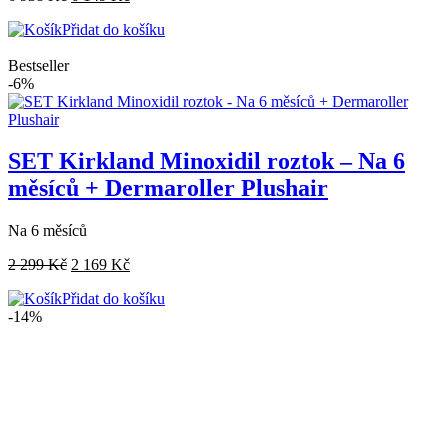
Přidat do košíku
Bestseller
-6%
SET Kirkland Minoxidil roztok – Na 6
měsíců + Dermaroller Plushair
Na 6 měsíců
2 299
Kč
2 169
Kč
Přidat do košíku
-14%