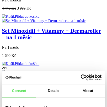
Na 6 měsíců
4 448
Kč
3 999
Kč
Přidat do košíku
Set Minoxidil + Vitamíny + Dermaroller
– na 1 měsíc
Na 1 měsíc
1 699
Kč
Přidat do košíku
-9%
Set Minoxidil + Vitamíny + Dermaroller
– na 3 měsíce
Consent
Details
About
Na 3 měsíce