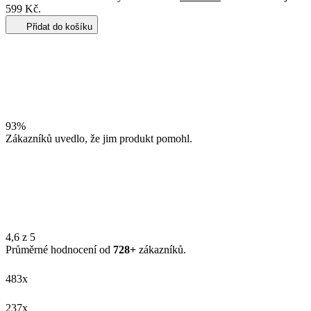
599 Kč.
Přidat do košíku
93%
Zákazníků uvedlo, že jim produkt pomohl.
4,6 z 5
Průměrné hodnocení od
728+
zákazníků.
483x
237x