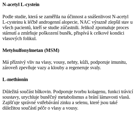
N-acetyl L-cystein
Podle studie, která se zaměřila na účinnost a snášenlivost N-acetyl
L-cysteinu k léčbě androgenní alopecie, NAC výrazně zlepšil stav u
všech pacientů, kteří se studie zúčastnili. Jelikož zpomaluje proces
stárnutí a zmírňuje poškození buněk, přispívá k celkové kondici
vlasových folikul.
Metylsulfonylmetan (MSM)
Má příznivý vliv na vlasy, vousy, nehty, kůži, podporuje imunitu,
zároveň zpevňuje vazy a klouby a regeneruje svaly.
L-methionin
Důležitá součást bílkovin. Podporuje tvorbu kolagenu, funkci trávicí
soustavy, urychluje buněčný metabolismus a brání lámavosti vlasů.
Zajišťuje správné vstřebávání zinku a selenu, které jsou také
důležitou součástí péče o vlasy a vousy.