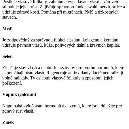
Posiluje vlasové folikuly, zabraňuje vypadávání vlasů a zároveň
stimuluje jejich růst. Zajišťuje správnou funkci svalů, nervů, srdce a
udržuje zdravé kosti. Pomáhá při migrénách, PMS a úzkostných
stavech.
Měď
Je zodpovědný za správnou funkci elastinu, kolagenu a keratinu,
udržuje pevnost vlasů, kůže, pojivových tkání a krevních kapilár.
Selen
Zlepšuje stav vlasů a nehtů. Je nezbytný pro tvorbu hormonů, které
napomáhají růstu vlasů. Regeneruje antioxidanty, které neutralizují
volné radikály. Ty oslabují vlasové folikuly a způsobují jejich
poškození.
Vápník (calcium)
Napomáhá vylučování hormonů a enzymů, které jsou důležité pro
zdravý růst vlasů.
Zinek