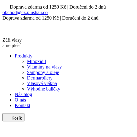
Doprava zdarma od 1250 Kč | Doručení do 2 dnů
obchod@cz.plushair.co
Doprava zdarma od 1250 Kč | Doručení do 2 dnů
Záři vlasy
a ne pleší
Produkty
Minoxidil
Vitamíny na vlasy
Šampony a oleje
Dermarollery
Vlasová vlákna
Výhodné balíčky
Náš blog
O nás
Kontakt
Košík