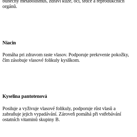
buněčný metabolismus, zdraví kůže, očí, srdce a reprodukčních
orgánů.
Niacin
Pomáha pri zdravom raste vlasov. Podporuje prekrvenie pokožky,
čím zásobuje vlasové folikuly kyslíkom.
Kyselina pantotenová
Posiluje a vyživuje vlasové folikuly, podporuje růst vlasů a
zabraňuje jejich vypadávání. Zároveň pomáhá při vstřebávání
ostatních vitaminů skupiny B.